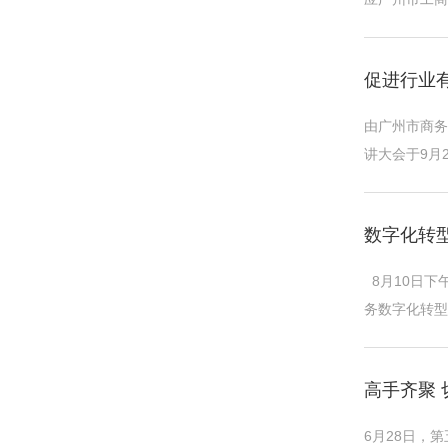
4000个、N9
促进行业有
由广州市商务
讲大会于9月
局联合市公安
数字化转
8月10日下
务数字化转型
而在当今数字化
高手齐聚
6月28日，