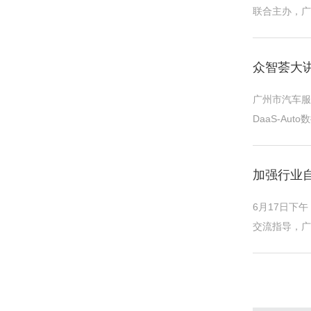
联合主办，广
赛。最终，通
众智荟大
广州市汽车服
DaaS-A
场引导、营销
加强行业
6月17日下
交流指导，广
主持会议。会