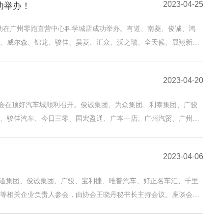
2023-04-25
功举办！
活动在广州零跑直营中心科学城店成功举办。有道、南菱、俊诚、鸿
、威尔森、锦龙、骏佳、昊菱、汇众、沃之瑞、全天候、晟翔新能
2023-04-20
讲会在顶好汽车城顺利召开。俊诚集团、为众集团、利泰集团、广骏
、骏佳汽车、今日三零、国宏盈通、广本一店、广州汽贸、广州旧
2023-04-06
有道集团、俊诚集团、广骏、宝利捷、唯普汽车、好正名车汇、千里
等相关企业负责人参会，由协会王晓丹秘书长主持会议。座谈会聚