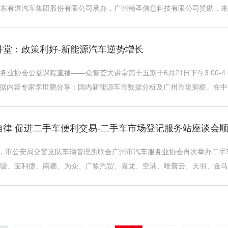
东有道汽车集团股份有限公司承办，广州穗圣信息科技有限公司赞助，来
过激烈的比拼、裁判组严格公正的审核评 ...
讲堂：政策利好-新能源汽车逆势增长
务业协会公益课程直播——众智荟大讲堂第十五期于6月21日下午3:00-
uto数据内容专家李世鹏分享：国内新能源车市数据分析及广州市场洞察。
多元化、用户接受度提升 ...
自律 促进二手车便利交易-二手车市场登记服务站座谈会
午，市公安局交警支队车辆管理所联合广州市汽车服务业协会再次举办二
骏、宝利捷、南菱、为众、广物汽贸、喜龙、空港、唯普云、天羽、金马
议围绕协助我市交警部门宣讲最新车管业务 ...