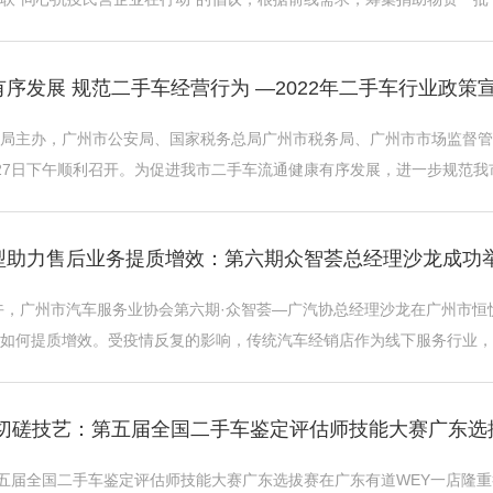
5医用口罩6000个，总价值超 ...
序发展 规范二手车经营行为 —2022年二手车行业政策
局主办，广州市公安局、国家税务总局广州市税务局、广州市市场监督管
27日下午顺利召开。为促进我市二手车流通健康有序发展，进一步规范我
局、市场监督管理局、市税务局以 ...
型助力售后业务提质增效：第六期众智荟总经理沙龙成功
午，广州市汽车服务业协会第六期·众智荟—广汽协总经理沙龙在广州市恒
如何提质增效。受疫情反复的影响，传统汽车经销店作为线下服务行业，
时代，数 ...
 切磋技艺：第五届全国二手车鉴定评估师技能大赛广东选
第五届全国二手车鉴定评估师技能大赛广东选拔赛在广东有道WEY一店隆