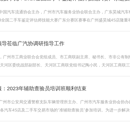
由中国汽车流通协会主办，广州市汽车服务业协会联合主办，广东昊城汽
23全国二手车鉴定评估师技能大赛广东分赛区赛事在广州盛昊城4S店隆
师参加了本次大赛。经过激烈的比拼 ...
领导莅临广汽协调研指导工作
午，广州市工商业联合会党组成员、市工商联副主席、秘书长、市非公有
天河区委统战部副部长、天河区工商联党组书记陶小民，天河区工商联三
秘书处调研行业情况并指导协会工作。协会 ...
：2023年辅助查验员培训班顺利结束
由广州市公安局交通警察支队车辆管理所主办、广州市汽车服务业协会协办
各汽车4S店及二手车交易市场的“准辅助查验员”参加培训。为进一步解
车管所，反馈行业需求，积极配合 ...