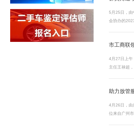
5月25日，
会协办的20
手车鉴定评估
市工商联
4月27日上
主任王禄超，
车服务业协会
助力放管服
4月26日，
位来自广州市
动协调对接市