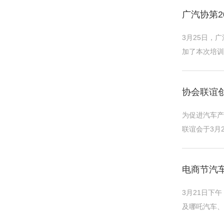
广汽协第
3月25日，
加了本次培训
与实操相结合
协会联谊
为促进汽车产
联谊会于3月
坚、副秘书长
电商节汽
3月21日下
及哪吒汽车、
于今年3月底