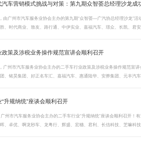
代汽车营销模式挑战与对策：第九期众智荟总经理沙龙成
午，由广州市汽车服务业协会主办的第九期“众智荟—广汽协总经理沙龙”
胜、时代商业、致友、路行通、中伊实业、嘉福汽车、璟众、长凯、君安
汽车经销商集团、汽车经销店及相关上下 ...
业政策及涉税业务操作规范宣讲会顺利召开
午，广州市汽车服务业协会主办的二手车行业政策及涉税业务操作规范宣
团、铭昊集团、好正名车汇、嘉福汽车、惠通陆华、安骅集团、元丰汽车
、伟盛实业、老友名车汇、豪博汽贸、力力 ...
“升规纳统”座谈会顺利召开
，广州市汽车服务业协会主办的二手车行业“升规纳统”座谈会顺利召开！
晖、卓优、啊龙秒车、龙粤行、辉盛、宏穗、君利、长佶科技、芝嘛科技
实施后行业的痛点难点，到场的企业代表 ...