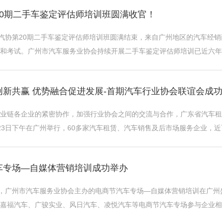
20期二手车鉴定评估师培训班圆满收官！
广汽协第20期二手车鉴定评估师培训班圆满结束，来自广州地区的汽车经
和考试。广州市汽车服务业协会持续开展二手车鉴定评估师培训已近六年
”的培训原则，由深耕行业多年的专家 ...
创新共赢 优势融合促进发展-首期汽车行业协会联谊会成
业链各企业的紧密协作，加强行业协会之间的交流与合作，广东省汽车租
23日下午在广州举行，60多家汽车租赁、汽车销售及后市场服务企业，
冷剑锋，以及安驰、国信、广裕、中金信佳 ...
车专场—自媒体营销培训成功举办
午，广州市汽车服务业协会主办的电商节汽车专场—自媒体营销培训在广
嘉福汽车、广骏实业、风日汽车、凌悦汽车等电商节汽车专场参与企业相
盛大开幕。由广州市汽车服务业协会主办 ...