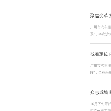
启动仪式汽车
聚焦变革
广州市汽车服
系”，本次沙
总监游育涛分
找准定位
广州市汽车服
阵”，全程采
增城区直播电
众志成城
10月下旬开
应广州市工商