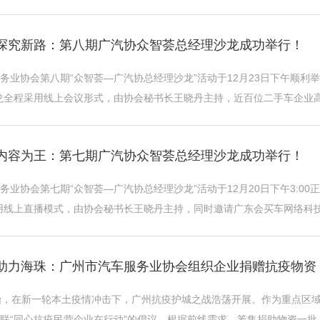
产业作为广州市的支柱产业之一 ...
 探究新路：第八期广汽协众智荟总经理沙龙成功举行！
务业协会第八期“众智荟—广汽协总经理沙龙”活动于12月23日下午顺利
龙全程采用线上会议形式，由协会秘书长王晓丹主持，近百位二手车企业
享：二手车行业财税合规化管理；平安 ...
 内容为王：第七期广汽协众智荟总经理沙龙成功举行！
务业协会第七期“众智荟—广汽协总经理沙龙”活动于12月20日下午3:0
用线上直播模式，由协会秘书长王晓丹主持，同时邀请广东会买车网络科技
商协会短视频运营老师黄艺东 ...
 助力海珠：广州市汽车服务业协会组织企业捐赠抗疫物资
始，在新一轮本土疫情冲击下，广州抗疫护城之战浩荡开展。作为重点区
联“同心抗疫民营企业在行动”的倡议，根据前线需求，筹集捐助物资一批：