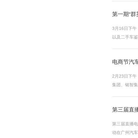
第一期“
3月16日下
以及二手车鉴
沙龙活动，为
电商节汽
2月23日下
集团、铭智集
名片，第三届直
第三届直播
第三届直播电
动在广州汽车