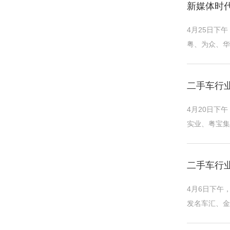
新媒体时
4月25日下
粤、为众、华
源、东有正等
二手车行
4月20日下
实业、粤宝集
机、合胜汽车
二手车行业
4月6日下午
发名车汇、金
焦二手车新政